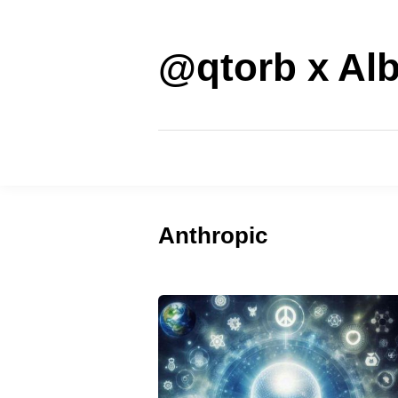
Saltar
al
contenido
@qtorb x Alb
Anthropic