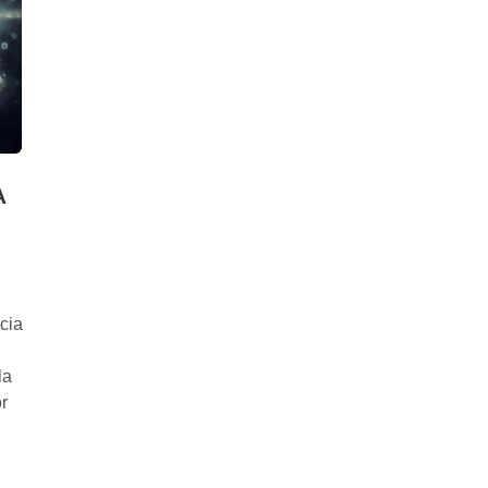
A
cia
la
r