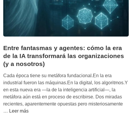
ó
n
o
m
o
s
d
Entre fantasmas y agentes: cómo la era
e
de la IA transformará las organizaciones
I
(y a nosotros)
A
:
Cada época tiene su metáfora fundacional.En la era
c
industrial fueron las máquinas.En la digital, los algoritmos.Y
u
en esta nueva era —la de la inteligencia artificial—, la
a
metáfora aún está en proceso de escribirse. Dos miradas
n
recientes, aparentemente opuestas pero misteriosamente
d
E
…
Leer más
o
n
l
t
a
r