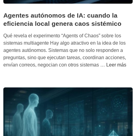
Agentes autónomos de IA: cuando la
eficiencia local genera caos sistémico
Qué revela el experimento “Agents of Chaos” sobre los
sistemas multiagente Hay algo atractivo en la idea de los
agentes autónomos. Sistemas que no solo responden a
preguntas, sino que ejecutan tareas, coordinan acciones,
A
envían correos, negocian con otros sistemas …
Leer más
g
e
n
t
e
s
a
u
t