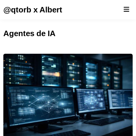
Saltar
@qtorb x Albert
Men
al
prin
contenido
Agentes de IA