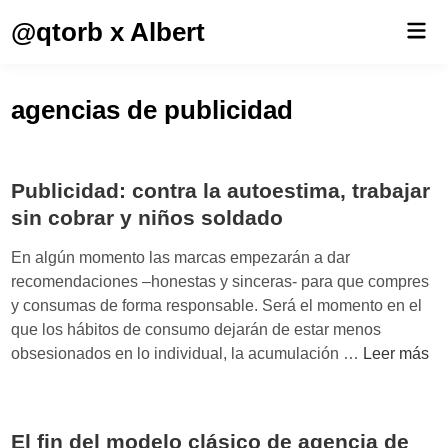
Saltar
@qtorb x Albert
Men
al
prin
contenido
agencias de publicidad
Publicidad: contra la autoestima, trabajar
sin cobrar y niños soldado
En algún momento las marcas empezarán a dar
recomendaciones –honestas y sinceras- para que compres
y consumas de forma responsable. Será el momento en el
que los hábitos de consumo dejarán de estar menos
P
obsesionados en lo individual, la acumulación …
Leer más
u
b
l
El fin del modelo clásico de agencia de