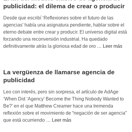
i
publicidad: el dilema de crear o producir
c
i
Desde que escribí ‘Reflexiones sobre el futuro de las
d
agencias’ había una asignatura pendiente, hablar sobre el
a
eterno debate entre crear y producir. El universo digital está
d
forzando una reconversión industrial. Ha quedado
:
E
definitivamente atrás la gloriosa edad de oro …
Leer más
c
l
o
f
n
i
t
La vergüenza de llamarse agencia de
n
r
publicidad
d
a
e
Leo con interés, pero sin sorpresa, el artículo de AdAge
l
l
‘When Did ‘Agency’ Become the Thing Nobody Wanted to
a
m
Be?’ en el que Matthew Creamer hace una tremenda
a
o
reflexión sobre el movimiento de “negación de ser agencia”
u
d
L
que está ocurriendo …
Leer más
t
e
a
o
l