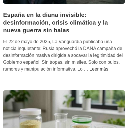
España en la diana invisible:
desinformación, crisis climática y la
nueva guerra sin balas
El 22 de mayo de 2025, La Vanguardia publicaba una
noticia inquietante: Rusia aprovechó la DANA campaña de
desinformación masiva dirigida a socavar la legitimidad del
Gobierno español. Sin tropas, sin misiles. Solo con bulos,
E
rumores y manipulación informativa. Lo …
Leer más
s
p
a
ñ
a
e
n
l