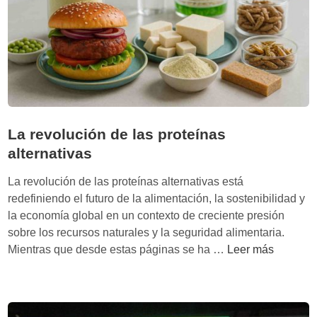
a
d
i
a
n
a
i
n
La revolución de las proteínas
v
alternativas
i
s
La revolución de las proteínas alternativas está
i
redefiniendo el futuro de la alimentación, la sostenibilidad y
b
la economía global en un contexto de creciente presión
l
sobre los recursos naturales y la seguridad alimentaria.
e
L
Mientras que desde estas páginas se ha …
Leer más
:
a
d
r
e
e
s
v