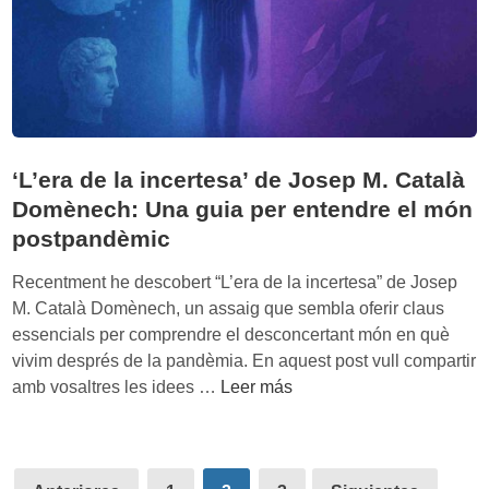
l
a
a
y
I
I
n
A
t
p
e
a
n
‘L’era de la incertesa’ de Josep M. Català
r
c
Domènech: Una guia per entendre el món
a
i
postpandèmic
u
ó
n
n
Recentment he descobert “L’era de la incertesa” de Josep
a
:
M. Català Domènech, un assaig que sembla oferir claus
v
A
essencials per comprendre el desconcertant món en què
i
s
vivim després de la pandèmia. En aquest post vull compartir
d
í
‘
amb vosaltres les idees …
Leer más
a
n
L
m
o
’
á
s
e
s
Paginación
m