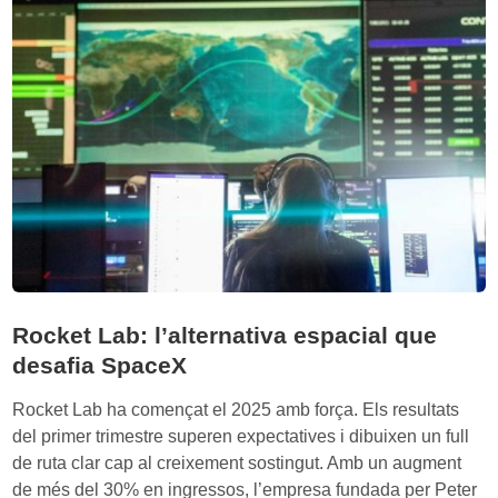
i
o
n
l
f
u
o
c
r
i
m
ó
a
n
c
d
i
e
ó
l
n
a
,
s
Rocket Lab: l’alternativa espacial que
c
p
desafia SpaceX
r
r
i
o
Rocket Lab ha començat el 2025 amb força. Els resultats
s
t
del primer trimestre superen expectatives i dibuixen un full
i
e
de ruta clar cap al creixement sostingut. Amb un augment
s
í
de més del 30% en ingressos, l’empresa fundada per Peter