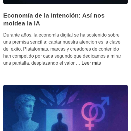
a
i
f
g
Economía de la Intención: Así nos
i
e
moldea la IA
a
n
S
t
Durante años, la economía digital se ha sostenido sobre
p
e
una premisa sencilla: captar nuestra atención es la clave
a
:
del éxito. Plataformas, marcas y creadores de contenido
c
B
han competido por cada segundo que dedicamos a mirar
e
i
E
una pantalla, desplazando el valor …
Leer más
X
o
c
t
o
e
n
c
o
n
m
o
í
l
a
o
d
g
e
í