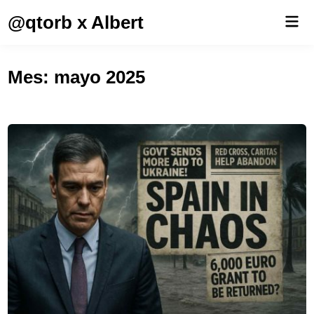
Saltar
@qtorb x Albert
Men
al
prin
contenido
Mes:
mayo 2025