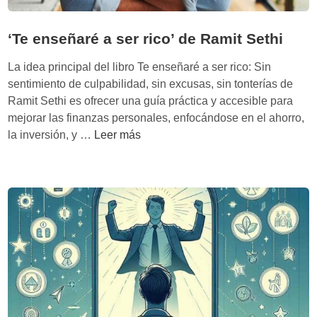
e
d
d
e
‘Te enseñaré a ser rico’ de Ramit Sethi
i
n
c
t
La idea principal del libro Te enseñaré a ser rico: Sin
c
e
sentimiento de culpabilidad, sin excusas, sin tonterías de
i
’
Ramit Sethi es ofrecer una guía práctica y accesible para
ó
d
mejorar las finanzas personales, enfocándose en el ahorro,
n
‘
e
la inversión, y …
Leer más
T
A
e
l
e
i
n
c
s
i
e
a
ñ
D
a
e
r
l
é
i