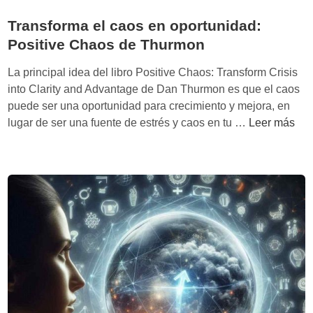
Transforma el caos en oportunidad:
Positive Chaos de Thurmon
La principal idea del libro Positive Chaos: Transform Crisis
into Clarity and Advantage de Dan Thurmon es que el caos
puede ser una oportunidad para crecimiento y mejora, en
T
lugar de ser una fuente de estrés y caos en tu …
Leer más
r
a
n
s
f
o
r
m
a
e
l