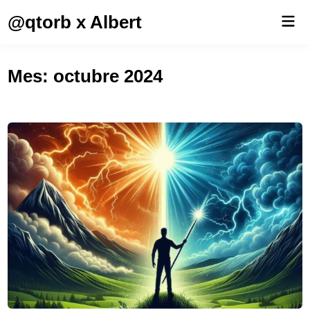
Saltar
@qtorb x Albert
Men
al
prin
contenido
Mes:
octubre 2024