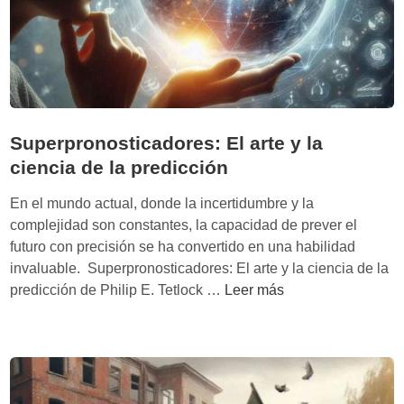
c
a
o
s
e
n
Superpronosticadores: El arte y la
o
p
ciencia de la predicción
o
En el mundo actual, donde la incertidumbre y la
r
complejidad son constantes, la capacidad de prever el
t
futuro con precisión se ha convertido en una habilidad
u
invaluable. Superpronosticadores: El arte y la ciencia de la
n
S
predicción de Philip E. Tetlock …
Leer más
i
u
d
p
a
e
d
r
:
p
P