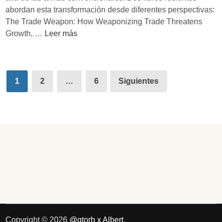
v
abordan esta transformación desde diferentes perspectivas:
i
The Trade Weapon: How Weaponizing Trade Threatens
d
E
Growth, …
Leer más
a
l
’
c
d
o
Paginación
e
m
1
2
…
6
Siguientes
de
J
e
a
r
entradas
m
c
e
i
s
o
A
c
l
o
l
m
e
o
n
a
r
Copyright © 2026
@qtorb x Albert
.