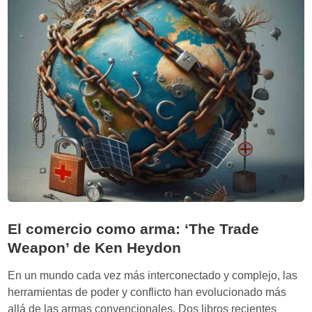
h
h
o
i
m
b
r
e
p
i
e
n
s
a
a
s
El comercio como arma: ‘The Trade
í
Weapon’ de Ken Heydon
e
s
En un mundo cada vez más interconectado y complejo, las
s
herramientas de poder y conflicto han evolucionado más
u
allá de las armas convencionales. Dos libros recientes