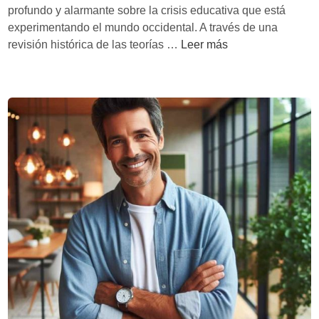
r
m
profundo y alarmante sobre la crisis educativa que está
t
o
experimentando el mundo occidental. A través de una
e
n
‘
revisión histórica de las teorías …
Leer más
y
E
l
l
a
s
c
u
i
i
e
c
n
i
c
d
i
i
a
o
d
d
e
e
l
O
a
c
p
c
r
i