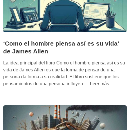
a
b
s
e
e
s
r
L
r
i
i
n
‘Como el hombre piensa así es su vida’
c
i
o
e
de James Allen
’
r
La idea principal del libro Como el hombre piensa así es su
d
s
vida de James Allen es que la forma de pensar de una
e
persona da forma a su realidad. El libro sostiene que los
R
‘
pensamientos de una persona influyen …
Leer más
a
C
m
o
i
m
t
o
S
e
e
l
t