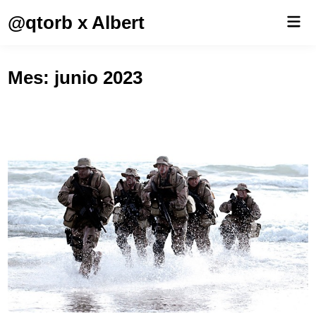
Saltar
@qtorb x Albert
Men
al
prin
contenido
Mes:
junio 2023