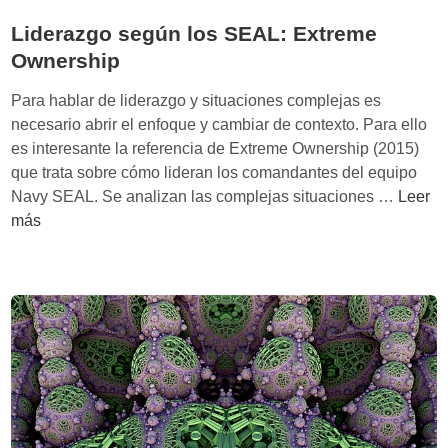
Liderazgo según los SEAL: Extreme
Ownership
Para hablar de liderazgo y situaciones complejas es
necesario abrir el enfoque y cambiar de contexto. Para ello
es interesante la referencia de Extreme Ownership (2015)
que trata sobre cómo lideran los comandantes del equipo
L
Navy SEAL. Se analizan las complejas situaciones …
Leer
i
más
d
e
r
a
z
g
o
s
e