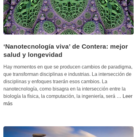
g
ú
n
l
o
s
‘Nanotecnología viva’ de Contera: mejor
S
salud y longevidad
E
A
Hay momentos en que se producen cambios de paradigma,
L
que transforman disciplinas e industrias. La intersección de
:
disciplinas y enfoques traerán esos cambios. La
E
nanotecnología, como bisagra en la intersección entre la
x
‘
biología la física, la computación, la ingeniería, será …
Leer
t
N
más
r
a
e
n
m
o
e
t
O