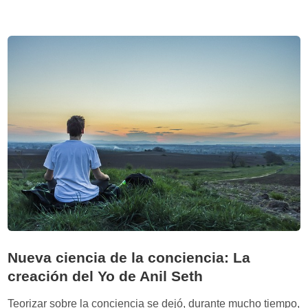
o
t
s
e
a
r
s
a
q
:
u
m
e
e
s
j
e
o
b
r
e
s
n
a
e
l
f
u
i
d
c
Nueva ciencia de la conciencia: La
y
i
creación del Yo de Anil Seth
l
a
o
n
Teorizar sobre la conciencia se dejó, durante mucho tiempo,