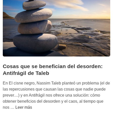
e
w
c
n
n
e
o
r
l
s
o
h
g
i
í
p
a
v
i
Cosas que se benefician del desorden:
v
Antifrágil de Taleb
a
’
En El cisne negro, Nassim Taleb planteó un problema (el de
d
las repercusiones que causan las cosas que nadie puede
e
prever…) y en Antifrágil nos ofrece una solución: cómo
C
obtener beneficios del desorden y el caos, al tiempo que
o
C
nos …
Leer más
n