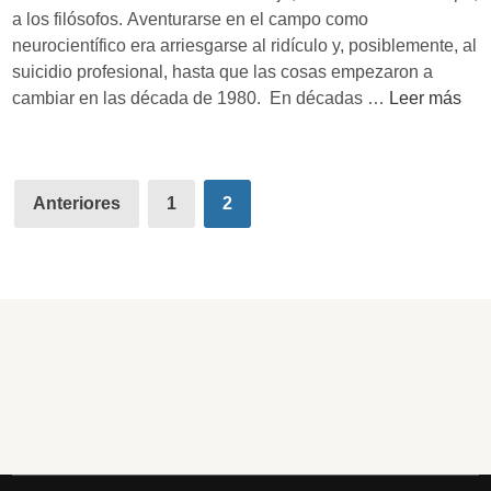
n
d
a los filósofos. Aventurarse en el campo como
g
e
neurocientífico era arriesgarse al ridículo y, posiblemente, al
e
l
suicidio profesional, hasta que las cosas empezaron a
v
d
N
cambiar en las década de 1980. En décadas …
Leer más
i
e
u
d
s
e
a
o
v
d
Paginación
r
a
Anteriores
1
2
d
de
c
e
i
entradas
n
e
:
n
A
c
n
i
t
a
i
d
f
e
r
l
á