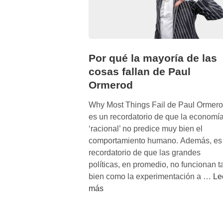
Por qué la mayoría de las
cosas fallan de Paul
Ormerod
Why Most Things Fail de Paul Ormer
es un recordatorio de que la economí
‘racional’ no predice muy bien el
comportamiento humano. Además, es
recordatorio de que las grandes
políticas, en promedio, no funcionan t
P
bien como la experimentación a …
Le
o
más
r
q