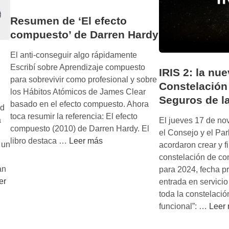
Resumen de ‘El efecto
compuesto’ de Darren Hardy
El anti-conseguir algo rápidamente
Escribí sobre Aprendizaje compuesto
IRIS 2: la nu
para sobrevivir como profesional y sobre
Constelación 
los Hábitos Atómicos de James Clear
Seguros de l
basado en el efecto compuesto. Ahora
od
toca resumir la referencia: El efecto
a
El jueves 17 de no
compuesto (2010) de Darren Hardy. El
el Consejo y el Pa
R
libro destaca …
Leer más
 un
acordaron crear y f
e
constelación de c
s
an
para 2024, fecha pr
u
er
entrada en servicio
m
toda la constelació
e
I
funcional”: …
Leer
n
R
d