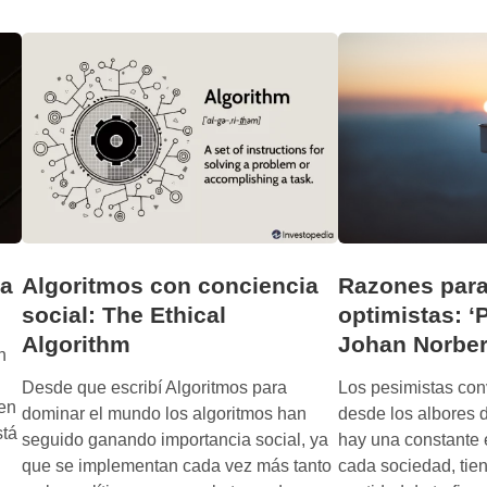
I
e
S
‘
2
E
:
l
l
e
a
f
n
e
u
c
e
t
v
o
a
c
ra
Razones para
Algoritmos con conciencia
C
o
optimistas: ‘
social: The Ethical
o
m
Johan Norbe
Algorithm
n
h
p
s
u
Los pesimistas con
Desde que escribí Algoritmos para
t
 en
e
desde los albores 
dominar el mundo los algoritmos han
e
stá
s
hay una constante e
seguido ganando importancia social, ya
l
t
cada sociedad, tie
que se implementan cada vez más tanto
a