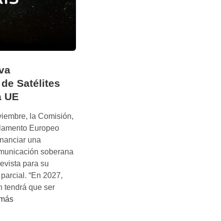
eva
de Satélites
a UE
viembre, la Comisión,
rlamento Europeo
inanciar una
omunicación soberana
evista para su
 parcial. “En 2027,
n tendrá que ser
 más