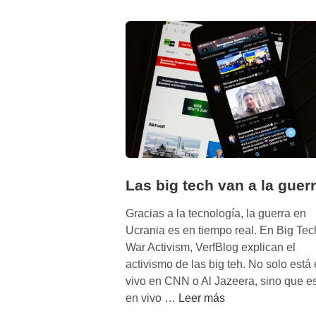
u
é
l
a
m
a
y
o
r
í
a
Las big tech van a la guer
d
e
Gracias a la tecnología, la guerra en
l
Ucrania es en tiempo real. En Big Tec
a
War Activism, VerfBlog explican el
s
activismo de las big teh. No solo está
c
vivo en CNN o Al Jazeera, sino que e
o
L
en vivo …
Leer más
s
a