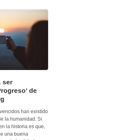
 ser
Progreso’ de
rg
vencidos han existido
de la humanidad. Si
n la historia es que,
ne una buena