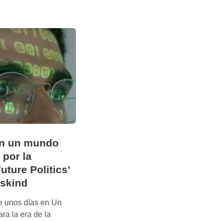
r
r
a
t
i
v
a
s
e
c
o
n
 en un mundo
ó
 por la
m
uture Politics’
i
c
skind
a
e unos días en Un
s
ra la era de la
: