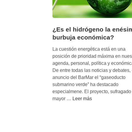
¿Es el hidrógeno la enési
burbuja económica?
La cuestión energética está en una
posición de prioridad máxima en nues
agenda, personal, política y económic
De entre todas las noticias y debates, 
anuncio del BarMar el “gaseoducto
submarino verde” ha destacado
especialmene. El proyecto, sufragado 
¿
mayor …
Leer más
E
s
e
l