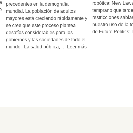
a
o
robótica: New Laws
precedentes en la demografía
o
t
temprano que tarde
mundial. La población de adultos
r
restricciones sabia
mayores está creciendo rápidamente y
o …
a
nuestro uso de la t
se cree que este proceso plantea
n
de Future Politics:
desafíos considerables para los
s
gobiernos y las sociedades de todo el
f
E
mundo. La salud pública, …
Leer más
o
c
r
o
m
n
ó
o
l
m
a
í
c
a
i
d
v
e
i
l
l
a
i
l