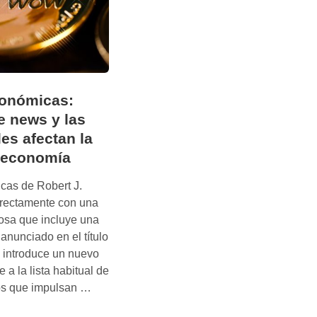
conómicas:
e news y las
les afectan la
 economía
cas de Robert J.
irectamente con una
osa que incluye una
 anunciado en el título
ro introduce un nuevo
 a la lista habitual de
N
os que impulsan …
a