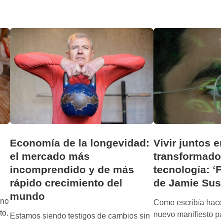
s
t
o
r
i
a
d
e
l
a
a
r
Economía de la longevidad:
Vivir juntos
e
el mercado más
transformado
n
a
incomprendido y de más
tecnología: ‘F
y
rápido crecimiento del
de Jamie Sus
c
mundo
 no
ó
Como escribía hac
to.
m
nuevo manifiesto pa
Estamos siendo testigos de cambios sin