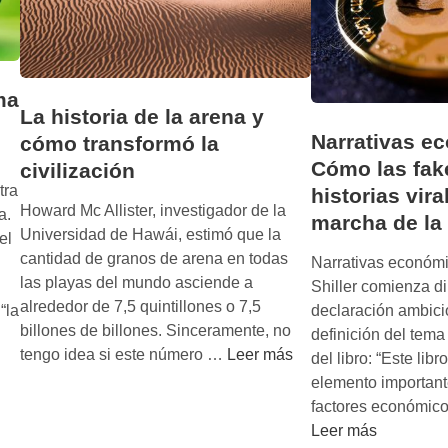
ma
La historia de la arena y
Narrativas e
cómo transformó la
Cómo las fak
civilización
tra
historias vira
Howard Mc Allister, investigador de la
a.
marcha de la
Universidad de Hawái, estimó que la
el
cantidad de granos de arena en todas
Narrativas económi
las playas del mundo asciende a
Shiller comienza d
alrededor de 7,5 quintillones o 7,5
declaración ambici
“la
billones de billones. Sinceramente, no
definición del tema
L
tengo idea si este número …
Leer más
del libro: “Este lib
a
elemento importante
h
factores económic
i
Leer más