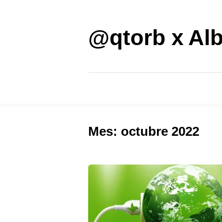
Saltar
al
contenido
@qtorb x Alb
Mes:
octubre 2022