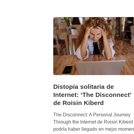
h
i
d
r
ó
g
e
n
o
l
a
e
Distopía solitaria de
n
Internet: ‘The Disconnect’
é
de Roisin Kiberd
s
i
The Disconnect: A Personal Journey
m
Through the Internet de Roisin Kiberd
a
podría haber llegado en mejor momen
b