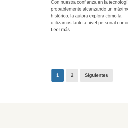
Con nuestra confianza en la tecnologí
u
probablemente alcanzando un máxim
r
histórico, la autora explora cómo la
b
utilizamos tanto a nivel personal com
u
D
Leer más
j
i
a
s
e
t
c
o
o
p
n
í
Paginación
ó
1
2
Siguientes
a
m
de
s
i
entradas
o
c
l
a
i
?
t
a
r