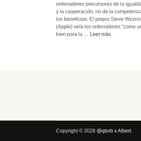
ordenadores precursores de la iguald
y la cooperación, no de la competenci
los beneficios. El propio Steve Wozni
(Apple) veía los ordenadores “como u
¿
bien para la …
Leer más
I
n
t
e
r
n
e
t
c
o
m
o
Copyright © 2026
@qtorb x Albert
.
a
r