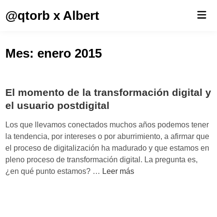
Saltar
@qtorb x Albert
Men
al
prin
contenido
Mes:
enero 2015
El momento de la transformación digital y
el usuario postdigital
Los que llevamos conectados muchos años podemos tener
la tendencia, por intereses o por aburrimiento, a afirmar que
el proceso de digitalización ha madurado y que estamos en
pleno proceso de transformación digital. La pregunta es,
E
¿en qué punto estamos? …
Leer más
l
m
o