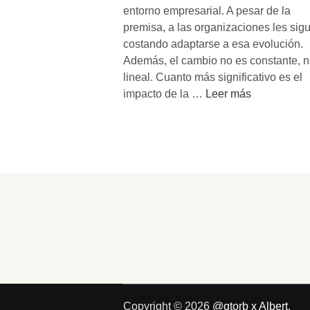
entorno empresarial. A pesar de la
premisa, a las organizaciones les sig
costando adaptarse a esa evolución.
Además, el cambio no es constante, n
lineal. Cuanto más significativo es el
L
impacto de la …
Leer más
a
t
r
a
n
s
f
o
r
m
a
c
Copyright © 2026
@qtorb x Albert
.
i