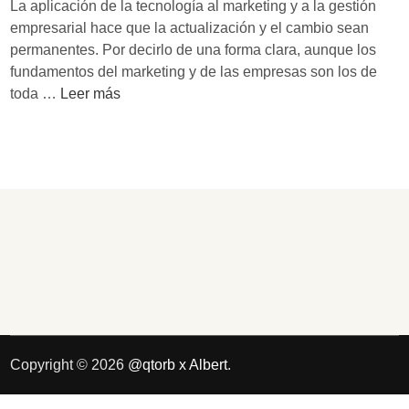
La aplicación de la tecnología al marketing y a la gestión
s
empresarial hace que la actualización y el cambio sean
d
permanentes. Por decirlo de una forma clara, aunque los
e
fundamentos del marketing y de las empresas son los de
l
F
toda …
Leer más
V
o
e
x
n
i
t
z
2
e
0
S
1
c
2
h
:
o
s
o
a
l
b
,
Copyright © 2026
@qtorb x Albert
.
e
l
r
i