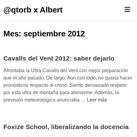
Saltar
@qtorb x Albert
Men
al
prin
contenido
Mes:
septiembre 2012
Cavalls del Vent 2012: saber dejarlo
Afrontaba la Ultra Cavalls del Vent con mejor preparación
que el año pasado. De largo. Aun con todo, no quería hacer
pronósticos respecto al crono. Siento demasiado respeto
por esta ultra de montaña para atreverme. Además, la
C
previsión meteorológica anunciaba …
Leer más
a
v
a
Foxize School, liberalizando la docencia
l
l