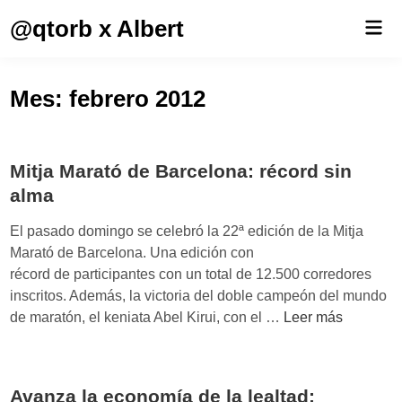
Saltar
@qtorb x Albert
Men
al
prin
contenido
Mes:
febrero 2012
Mitja Marató de Barcelona: récord sin
alma
El pasado domingo se celebró la 22ª edición de la Mitja
Marató de Barcelona. Una edición con
récord de participantes con un total de 12.500 corredores
inscritos. Además, la victoria del doble campeón del mundo
M
de maratón, el keniata Abel Kirui, con el …
Leer más
i
t
j
Avanza la economía de la lealtad: