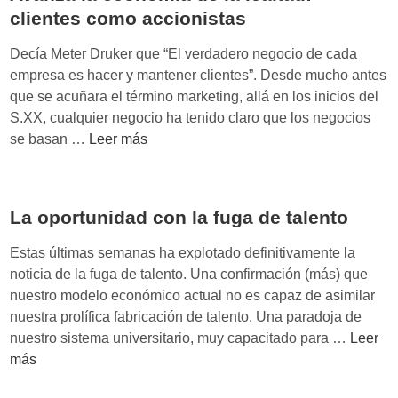
a
clientes como accionistas
M
a
Decía Meter Druker que “El verdadero negocio de cada
r
empresa es hacer y mantener clientes”. Desde mucho antes
a
que se acuñara el término marketing, allá en los inicios del
t
S.XX, cualquier negocio ha tenido claro que los negocios
ó
A
se basan …
Leer más
d
v
e
a
B
n
a
La oportunidad con la fuga de talento
z
r
a
Estas últimas semanas ha explotado definitivamente la
c
l
noticia de la fuga de talento. Una confirmación (más) que
e
a
nuestro modelo económico actual no es capaz de asimilar
l
e
nuestra prolífica fabricación de talento. Una paradoja de
o
c
L
nuestro sistema universitario, muy capacitado para …
Leer
n
o
a
más
a
n
o
:
o