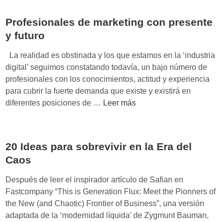
p
r
m
o
é
Profesionales de marketing con presente
í
r
c
a
y futuro
t
o
d
u
r
La realidad es obstinada y los que estamos en la ‘industria
e
n
d
digital’ seguimos constatando todavía, un bajo número de
l
i
s
profesionales con los conocimientos, actitud y experiencia
a
d
i
para cubrir la fuerte demanda que existe y existirá en
l
a
n
P
diferentes posiciones de …
Leer más
e
d
a
r
a
c
l
o
l
o
m
f
t
n
20 Ideas para sobrevivir en la Era del
a
e
a
l
Caos
s
d
a
i
:
Después de leer el inspirador artículo de Safian en
f
o
c
Fastcompany “This is Generation Flux: Meet the Pionners of
u
n
l
the New (and Chaotic) Frontier of Business”, una versión
g
a
i
adaptada de la ‘modernidad líquida’ de Zygmunt Bauman,
a
l