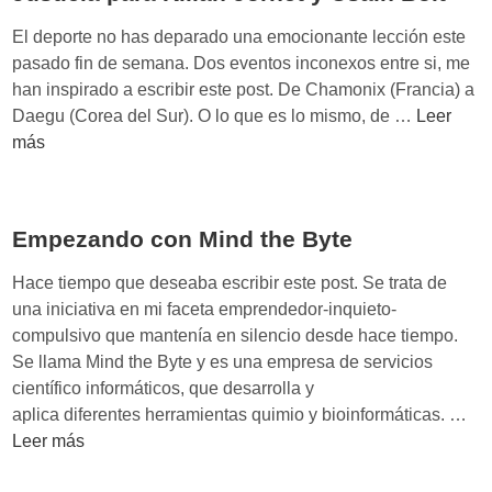
c
i
El deporte no has deparado una emocionante lección este
a
pasado fin de semana. Dos eventos inconexos entre si, me
s
han inspirado a escribir este post. De Chamonix (Francia) a
:
J
Daegu (Corea del Sur). O lo que es lo mismo, de …
Leer
1
u
más
0
s
r
t
a
i
Empezando con Mind the Byte
z
c
o
i
Hace tiempo que deseaba escribir este post. Se trata de
n
a
una iniciativa en mi faceta emprendedor-inquieto-
e
p
compulsivo que mantenía en silencio desde hace tiempo.
s
a
Se llama Mind the Byte y es una empresa de servicios
p
r
científico informáticos, que desarrolla y
a
a
E
aplica diferentes herramientas quimio y bioinformáticas. …
r
K
m
Leer más
a
i
p
t
l