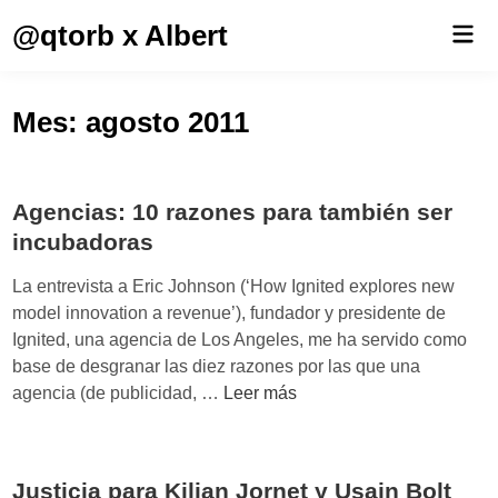
Saltar
@qtorb x Albert
Men
al
prin
contenido
Mes:
agosto 2011
Agencias: 10 razones para también ser
incubadoras
La entrevista a Eric Johnson (‘How Ignited explores new
model innovation a revenue’), fundador y presidente de
Ignited, una agencia de Los Angeles, me ha servido como
base de desgranar las diez razones por las que una
A
agencia (de publicidad, …
Leer más
g
e
n
Justicia para Kilian Jornet y Usain Bolt