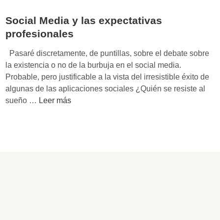
e
a
i
z
m
Social Media y las expectativas
a
a
b
n
profesionales
n
i
J
d
é
Pasaré discretamente, de puntillas, sobre el debate sobre
o
o
n
la existencia o no de la burbuja en el social media.
r
c
s
Probable, pero justificable a la vista del irresistible éxito de
n
o
e
algunas de las aplicaciones sociales ¿Quién se resiste al
e
n
r
S
sueño …
Leer más
t
M
i
o
y
i
n
c
U
n
c
i
s
d
u
a
a
t
b
l
i
h
a
M
n
e
d
e
B
B
o
d
o
y
r
i
l
t
a
a