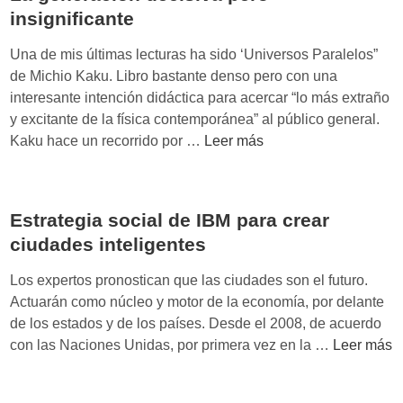
u
r
insignificante
é
e
s
Una de mis últimas lecturas ha sido ‘Universos Paralelos”
s
d
de Michio Kaku. Libro bastante denso pero con una
q
e
interesante intención didáctica para acercar “lo más extraño
u
l
y excitante de la física contemporánea” al público general.
e
s
L
Kaku hace un recorrido por …
Leer más
N
í
a
i
n
g
-
d
e
N
r
Estrategia social de IBM para crear
n
i
o
ciudades inteligentes
e
s
m
r
Los expertos pronostican que las ciudades son el futuro.
e
a
Actuarán como núcleo y motor de la economía, por delante
p
c
de los estados y de los países. Desde el 2008, de acuerdo
u
i
E
con las Naciones Unidas, por primera vez en la …
Leer más
n
ó
s
t
n
t
o
d