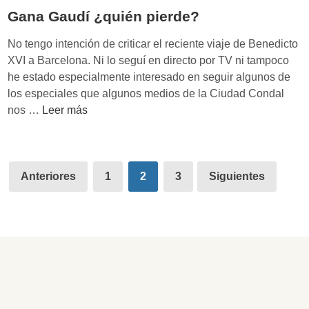
r
c
e
Gana Gaudí ¿quién pierde?
a
o
c
t
m
No tengo intención de criticar el reciente viaje de Benedicto
i
e
¿
XVI a Barcelona. Ni lo seguí en directo por TV ni tampoco
s
g
s
he estado especialmente interesado en seguir algunos de
i
i
í
los especiales que algunos medios de la Ciudad Condal
v
a
n
G
nos …
Leer más
a
s
d
a
p
o
r
n
e
c
o
a
r
Paginación
i
m
G
Anteriores
1
2
3
Siguientes
o
a
e
de
a
i
l
2
u
entradas
n
d
.
d
s
e
0
í
i
I
?
¿
g
B
q
n
M
u
i
p
i