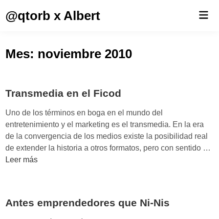
Saltar
@qtorb x Albert
Men
al
prin
contenido
Mes:
noviembre 2010
Transmedia en el Ficod
Uno de los términos en boga en el mundo del
entretenimiento y el marketing es el transmedia. En la era
de la convergencia de los medios existe la posibilidad real
T
de extender la historia a otros formatos, pero con sentido …
r
Leer más
a
n
s
Antes emprendedores que Ni-Nis
m
e