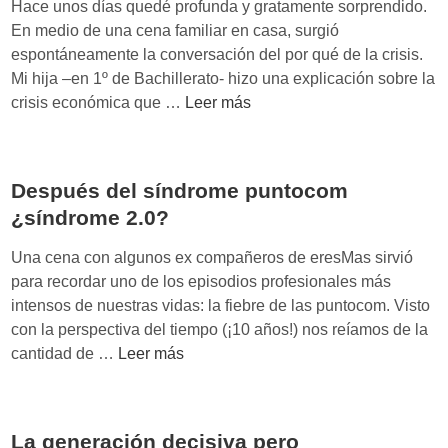
Hace unos días quedé profunda y gratamente sorprendido.
d
En medio de una cena familiar en casa, surgió
i
espontáneamente la conversación del por qué de la crisis.
a
Mi hija –en 1º de Bachillerato- hizo una explicación sobre la
e
A
crisis económica que …
Leer más
n
n
e
t
l
e
Después del síndrome puntocom
F
s
i
¿síndrome 2.0?
e
c
m
Una cena con algunos ex compañeros de eresMas sirvió
o
p
para recordar uno de los episodios profesionales más
d
r
intensos de nuestras vidas: la fiebre de las puntocom. Visto
e
con la perspectiva del tiempo (¡10 años!) nos reíamos de la
n
D
cantidad de …
Leer más
d
e
e
s
d
p
o
La generación decisiva pero