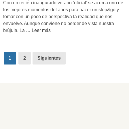
r
e
Con un recién inaugurado verano ‘oficial’ se acerca uno de
a
c
i
los mejores momentos del años para hacer un stop&go y
n
a
O
tomar con un poco de perspectiva la realidad que nos
c
s
S
envuelve. Aunque conviene no perder de vista nuestra
a
c
E
brújula. La …
Leer más
a
o
n
I
m
t
d
o
r
e
Paginación
s
e
1
2
Siguientes
o
í
de
c
n
i
entradas
t
s
o
n
m
e
a
s
n
e
g
r