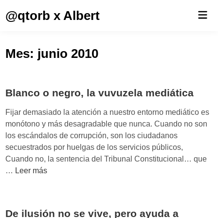
Saltar
@qtorb x Albert
Men
al
prin
contenido
Mes:
junio 2010
Blanco o negro, la vuvuzela mediática
Fijar demasiado la atención a nuestro entorno mediático es
monótono y más desagradable que nunca. Cuando no son
los escándalos de corrupción, son los ciudadanos
secuestrados por huelgas de los servicios públicos,
Cuando no, la sentencia del Tribunal Constitucional… que
B
…
Leer más
l
a
n
De ilusión no se vive, pero ayuda a
c