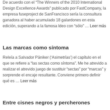
c
m
De acuerdo con el “The Winners of the 2010 International
o
e
Design Excellence Awards” publicado por FastCompany, la
n
d
empresa fuseproject de SanFrancisco sería la consultura
t
i
ganadora al haber acumulado 18 galardones en esta
r
á
F
edición, superando a la famosa Ideo con “sólo” …
Leer más
a
t
u
A
i
s
n
c
e
Las marcas como síntoma
d
a
p
r
r
Releía a Salvador Pániker (‘Asimetrías’) el capítulo en el
o
o
que se refiere a “las sectas como síntoma”. Me he atrevido a
i
j
realizar el atrevido juego de sustituir “sectas” por “marcas” y
d
e
sorprende el encaje resultante. Conviene primero definir
y
c
L
qué es …
Leer más
i
t
a
P
d
s
h
e
m
o
Entre cisnes negros y percherones
s
a
n
b