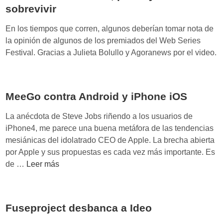
sobrevivir
o
o
En los tiempos que corren, algunos deberían tomar nota de
n
la opinión de algunos de los premiados del Web Series
e
Festival. Gracias a Julieta Bolullo y Agoranews por el video.
g
r
o
,
MeeGo contra Android y iPhone iOS
l
La anécdota de Steve Jobs riñendo a los usuarios de
a
iPhone4, me parece una buena metáfora de las tendencias
v
mesiánicas del idolatrado CEO de Apple. La brecha abierta
u
por Apple y sus propuestas es cada vez más importante. Es
v
M
de …
Leer más
u
e
z
e
e
G
l
Fuseproject desbanca a Ideo
o
a