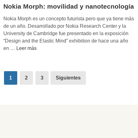
m
r
v
Nokia Morph: movilidad y nanotecnología
p
s
a
l
u
Nokia Morph es un concepto futurista pero que ya tiene más
s
o
s
de un año. Desarrollado por Nokia Research Center y la
y
N
p
University de Cambridge fue presentado en la exposición
c
o
o
“Design and the Elastic Mind” exhibition de hace una año
h
k
l
N
en …
Leer más
e
i
í
o
e
a
t
k
r
p
i
i
l
Paginación
a
c
a
1
2
3
Siguientes
e
r
de
o
M
a
a
s
o
entradas
d
l
i
r
e
a
n
p
r
i
s
h
s
n
o
:
n
s
m
o
t
o