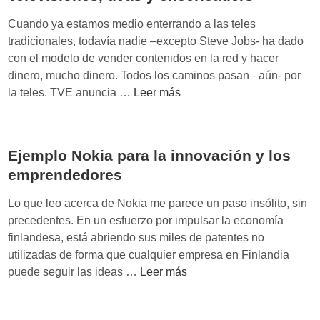
i
m
c
m
i
Cuando ya estamos medio enterrando a las teles
u
i
s
tradicionales, todavía nadie –excepto Steve Jobs- ha dado
l
e
o
con el modelo de vender contenidos en la red y hacer
t
n
dinero, mucho dinero. Todos los caminos pasan –aún- por
u
t
T
la teles. TVE anuncia …
Leer más
r
o
e
a
s
l
d
o
e
e
Ejemplo Nokia para la innovación y los
s
v
l
t
emprendedores
i
é
e
s
x
Lo que leo acerca de Nokia me parece un paso insólito, sin
n
i
i
precedentes. En un esfuerzo por impulsar la economía
i
o
t
finlandesa, está abriendo sus miles de patentes no
b
n
o
utilizadas de forma que cualquier empresa en Finlandia
l
e
E
puede seguir las ideas …
Leer más
e
s
j
v
,
e
e
u