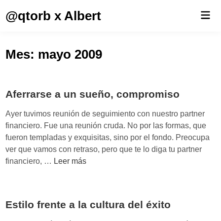
Saltar
@qtorb x Albert
Men
al
prin
contenido
Mes:
mayo 2009
Aferrarse a un sueño, compromiso
Ayer tuvimos reunión de seguimiento con nuestro partner
financiero. Fue una reunión cruda. No por las formas, que
fueron templadas y exquisitas, sino por el fondo. Preocupa
ver que vamos con retraso, pero que te lo diga tu partner
A
financiero, …
Leer más
f
e
r
Estilo frente a la cultura del éxito
r
a