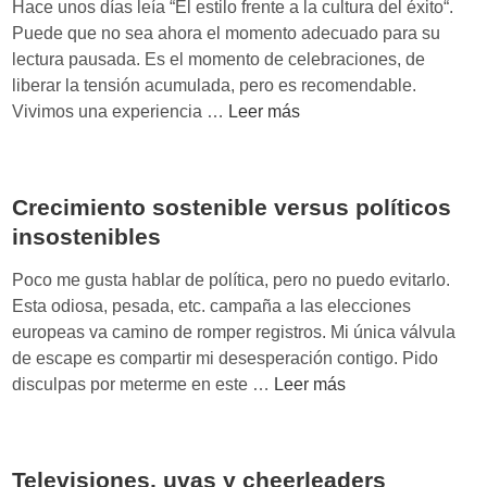
Hace unos días leía “El estilo frente a la cultura del éxito“.
r
Puede que no sea ahora el momento adecuado para su
s
lectura pausada. Es el momento de celebraciones, de
e
liberar la tensión acumulada, pero es recomendable.
a
E
Vivimos una experiencia …
Leer más
u
s
n
t
s
i
Crecimiento sostenible versus políticos
u
l
e
insostenibles
o
ñ
f
Poco me gusta hablar de política, pero no puedo evitarlo.
o
r
Esta odiosa, pesada, etc. campaña a las elecciones
,
e
europeas va camino de romper registros. Mi única válvula
c
n
de escape es compartir mi desesperación contigo. Pido
o
t
C
disculpas por meterme en este …
Leer más
m
e
r
p
a
e
r
l
c
o
a
Televisiones, uvas y cheerleaders